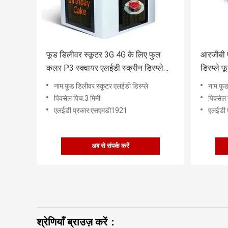
फूड डिलीवर स्कूटर 3G 4G के लिए फुल
आरजीबी प
कलर P3 स्क्वायर एलईडी स्क्रीन डिस्प्ले
डिस्प्ले 
10W
नाम:फूड डिलीवर स्कूटर एलईडी डिस्प्ले
नाम:फूड
पिक्सेल पिच:3 मिमी
पिक्सेल
एलईडी प्रकार:एसएमडी1921
एलईडी 
अब से संपर्क करें
श्रेणियाँ ब्राउज़ करें：