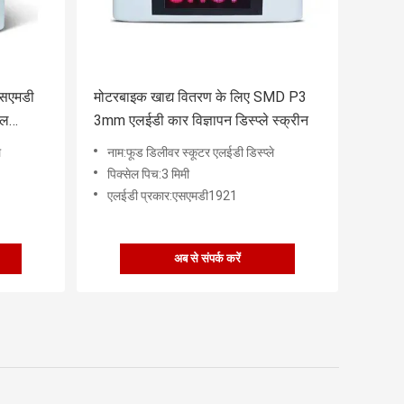
एसएमडी
मोटरबाइक खाद्य वितरण के लिए SMD P3
टल
3mm एलईडी कार विज्ञापन डिस्प्ले स्क्रीन
े
नाम:फूड डिलीवर स्कूटर एलईडी डिस्प्ले
पिक्सेल पिच:3 मिमी
एलईडी प्रकार:एसएमडी1921
अब से संपर्क करें