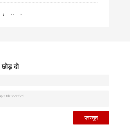
3
>>
>|
 छोड़ दो